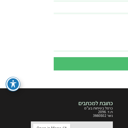
כתובת למכתבים
כרמל בטיחות בע”מ
ת.ד. 2096
נשר 3660802