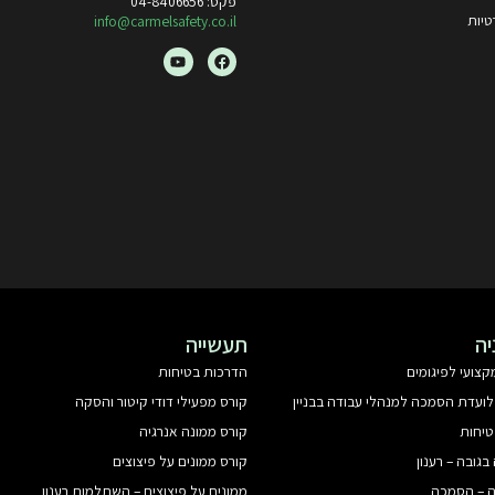
פקס: 04-8406656
טיות
info@carmelsafety.co.il
יה
תעשייה
קצועי לפיגומים
הדרכות בטיחות
לועדת הסמכה למנהלי עבודה בבניין
קורס מפעילי דודי קיטור והסקה
טיחות
קורס ממונה אנרגיה
בגובה – רענון
קורס ממונים על פיצוצים
ה – הסמכה
ממונים על פיצוצים – השתלמות רענון