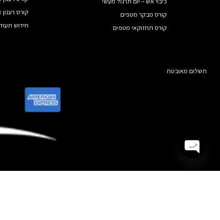
כיבוי אש – יום תרגול מעשי
קורס רענון 
קורס מבקר מטפים
חידוש תעוד
קורס תחזוקאי מטפים
תשלום מאובטח
Open chaty