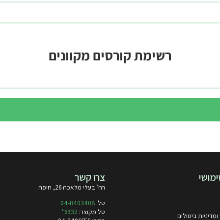
רשימת קורסים מקוונים
מושי
צרו קשר
רח’ בעלי מלאכה 26, חיפה
טל:
04-8403408
טל מקוצר:
6932
*
ומדיניות ביטולים