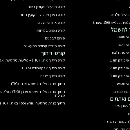
קורס מפעילי זיקוקין דינור
מפעיל מלגזה
קורס רענון מפעילי זיקוקין דינור
בבנייה (156 שעות)
קורס אחראי רעלים
 לחשמל
קורס נאמני בטיחות
י מוסמך
פורום קבלנים
י ראשי
קורס מנהלי עבודה בתעשייה
קורסי ריתוך
י מתח גבוה
 בודק סוג 1
קורס ריתוך ארגון (TIG) – פלטות נירוסטה ואלומיניום
 בודק סוג 2
קורס ריתוך אלקטרודה ו-CO2
 בודק סוג 3
קורס ריתוך צנרת
 מסוייג
ריתוך צנרת פלדה בשורש ארגון (TIG)
 מתוכנתים
ריתוך צנרת פלדה ושורש ארגון (
מצופה
ם ואתתים
ריתוך צנרת נירוסטה שורש וכסוי בארגון (TIG)
עגורן גשר
ם
 להעמסה עצמית
פעיל עגורן