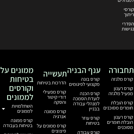
ענף הבניה
ממונים על
תעשייה
בטיחות
קורס בונה
הדרכות בטיחות
מקצועי לפיגומים
וקורסים
קורס מפעילי
קורס הכנה
לממונים
דודי קיטור
לועדת הסמכה
והסקה
למנהלי עבודה
השתלמויות
בבניין
לממונים
קורס ממונה
אנרגיה
קורס עוזר
קורס ממונה
בטיחות
בטיחות בעבודה
קורס ממונים על
פיצוצים
קורס עבודה