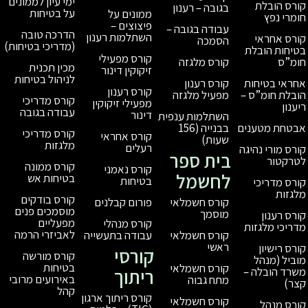
ימי עיון לממונים
בגובה – רענון
על בטיחות
ממונים על
פיצוצים –
עבודה בגובה –
הדרכה טובה
השתלמות רענון
הסמכה
(מדריכי בטיחות)
קורס מפעילי
קורס מלגזה
מכין תכנית
זיקוקין דינור
לניהול בטיחות
קורס רענון
קורס רענון
מפעיל מלגזה
קורס מדריכי
מפעילי זיקוקין
עבודה בגובה
דינור
השתלמות ענפית
בבנייה (156
קורס מדריכי
קורס אחראי
שעות)
מלגזות
רעלים
בית ספר
קורס ממונה
קורס נאמני
לחשמל
בטיחות אש
בטיחות
קורס בודקים
פורום קבלנים
קורס חשמלאי
מוסמכים פנים
מוסמך
מפעליים
קורס מנהלי
לאביזרי הרמה
עבודה בתעשייה
קורס חשמלאי
ראשי
קורסי
קורס מורשה
בטיחות
קורס חשמלאי
ריתוך
באירועים מרובי
מתח גבוה
קהל
קורס ריתוך ארגון
קורס חשמלאי