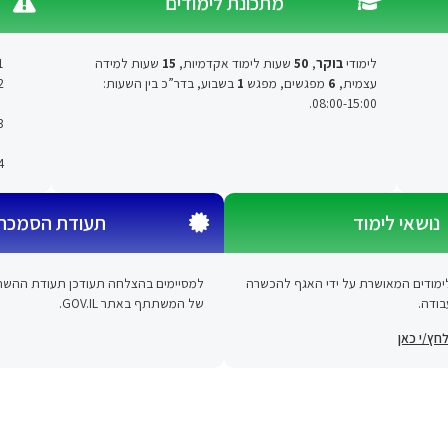
מתכונת לימודים
לימודי
בוקר
,
50
שעות לימוד אקדמיות,
15
שעות למידה
עצמית,
6
מפגשים, מפגש
1
בשבוע,
בדר”כ בין השעות:
08:00-15:00.
נושאי לימוד
תעודת הסמכה
מודים המאושרת על ידי האגף להכשרה
למסיימים בהצלחה
תעודכן תעודת ההשת
ודה.
של המשתתף באתר GOV.IL.
חץ/י כאן