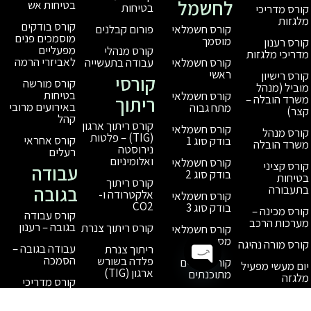
לחשמל
בטיחות אש
בטיחות
קורס בודקים
פורום קבלנים
קורס חשמלאי
מוסמכים פנים
מוסמך
מפעליים
קורס מנהלי
לאביזרי הרמה
עבודה בתעשייה
קורס חשמלאי
ראשי
קורסי
קורס מורשה
בטיחות
קורס חשמלאי
ריתוך
באירועים מרובי
מתח גבוה
קהל
קורס ריתוך ארגון
קורס חשמלאי
(TIG) – פלטות
קורס אחראי
בודק סוג 1
נירוסטה
רעלים
ואלומיניום
קורס חשמלאי
עבודה
בודק סוג 2
קורס ריתוך
בגובה
אלקטרודה ו-
קורס חשמלאי
CO2
בודק סוג 3
קורס עבודה
בגובה – רענון
קורס ריתוך צנרת
קורס חשמלאי
מסוייג
עבודה בגובה –
ריתוך צנרת
הסמכה
פלדה בשורש
קורס בקרים
ארגון (TIG)
מתוכנתים
Open chaty
קורס מדריכי
עגורנאים
עבודה בגובה
ריתוך צנרת
פלדה ושורש