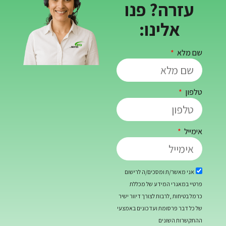
ה? פנו
לינו:
/ת ומסכים/ה לרישום
רי המידע של מכללת
,לרבות לצורך דיוור ישיר
רסומת ועדכונים באמצעי
שונים