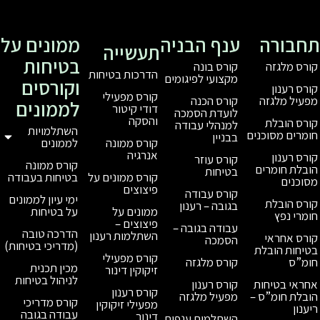
ענף הבניה
ממונים על
תעשייה
בטיחות
קורס בונה
הדרכות בטיחות
מקצועי לפיגומים
וקורסים
קורס מפעילי
קורס הכנה
לממונים
דודי קיטור
לועדת הסמכה
והסקה
למנהלי עבודה
השתלמויות
בבניין
לממונים
קורס ממונה
אנרגיה
קורס עוזר
קורס ממונה
בטיחות
בטיחות בעבודה
קורס ממונים על
פיצוצים
קורס עבודה
ימי עיון לממונים
בגובה – רענון
על בטיחות
ממונים על
פיצוצים –
עבודה בגובה –
הדרכה טובה
השתלמות רענון
הסמכה
(מדריכי בטיחות)
קורס מפעילי
קורס מלגזה
מכין תכנית
זיקוקין דינור
לניהול בטיחות
קורס רענון
קורס רענון
מפעיל מלגזה
קורס מדריכי
מפעילי זיקוקין
עבודה בגובה
דינור
השתלמות ענפית