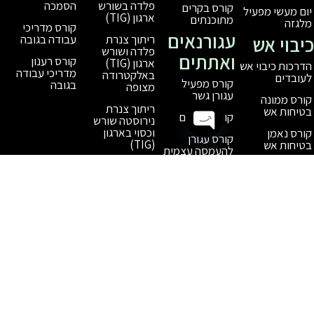
הסמכה
פלדה בשורש
קורס בקרים
ארגון (TIG)
מתוכנתים
קורס מדריכי
עגורנאים
עבודה בגובה
ריתוך צנרת
פלדה ושורש
ואתתים
קורס רענון
ארגון (TIG)
מדריכי עבודה
באלקטרודה
קורס מפעיל
בגובה
מצופה
עגורן גשר
ריתוך צנרת
קורס אתתים
נירוסטה שורש
וכסוי בארגון
קורס עגורן
(TIG)
Open chaty
להעמסה עצמית
קורס רענון
מפעיל עגורן
קורס רענון
אתתים
חידוש תעודת
הסמכה למפעיל
עגורן / אתת