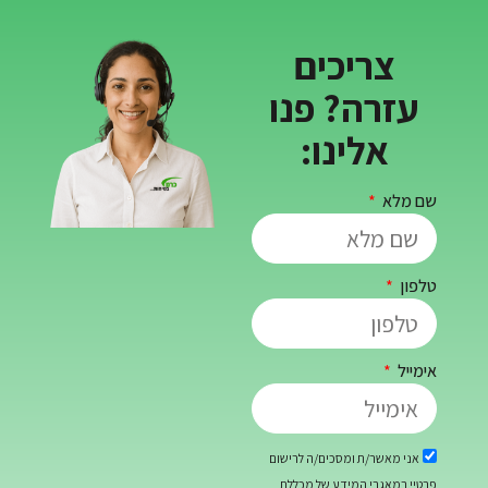
ריכים
קורס מלגזה
ה? פנו
לינו:
לפרטים
/ת ומסכים/ה לרישום
רי המידע של מכללת