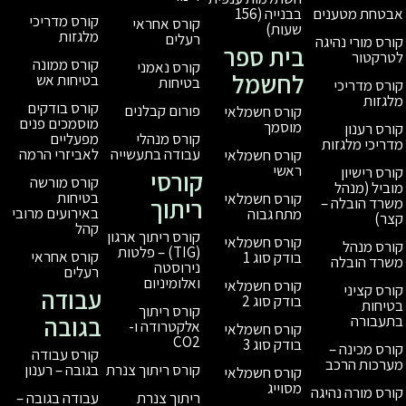
בבנייה (156
קורס מדריכי
קורס אחראי
שעות)
מלגזות
רעלים
בית ספר
קורס ממונה
קורס נאמני
לחשמל
בטיחות אש
בטיחות
קורס בודקים
פורום קבלנים
קורס חשמלאי
מוסמכים פנים
מוסמך
מפעליים
קורס מנהלי
לאביזרי הרמה
עבודה בתעשייה
קורס חשמלאי
ראשי
קורסי
קורס מורשה
בטיחות
קורס חשמלאי
ריתוך
באירועים מרובי
מתח גבוה
קהל
קורס ריתוך ארגון
קורס חשמלאי
(TIG) – פלטות
קורס אחראי
בודק סוג 1
נירוסטה
רעלים
ואלומיניום
קורס חשמלאי
עבודה
בודק סוג 2
קורס ריתוך
בגובה
אלקטרודה ו-
קורס חשמלאי
CO2
בודק סוג 3
קורס עבודה
בגובה – רענון
קורס ריתוך צנרת
קורס חשמלאי
מסוייג
עבודה בגובה –
ריתוך צנרת