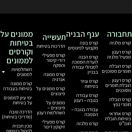
ענף הבניה
ממונים על
תעשייה
בטיחות
קורס בונה
הדרכות בטיחות
מקצועי לפיגומים
וקורסים
קורס מפעילי
קורס הכנה
לממונים
דודי קיטור
לועדת הסמכה
והסקה
למנהלי עבודה
השתלמויות
בבניין
לממונים
קורס ממונה
אנרגיה
קורס עוזר
קורס ממונה
בטיחות
בטיחות בעבודה
קורס ממונים על
פיצוצים
קורס עבודה
ימי עיון לממונים
בגובה – רענון
על בטיחות
ממונים על
פיצוצים –
עבודה בגובה –
הדרכה טובה
השתלמות רענון
הסמכה
(מדריכי בטיחות)
קורס מפעילי
קורס מלגזה
מכין תכנית
זיקוקין דינור
לניהול בטיחות