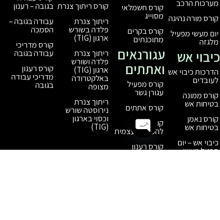
בגובה – רענון
קורס ריתוך צנרת
קורס חשמלאי
מסוייג
עבודה בגובה –
ריתוך צנרת
הסמכה
פלדה בשורש
קורס בקרים
ארגון (TIG)
מתוכנתים
קורס מדריכי
עגורנאים
עבודה בגובה
ריתוך צנרת
פלדה ושורש
ואתתים
קורס רענון
ארגון (TIG)
מדריכי עבודה
באלקטרודה
קורס מפעיל
בגובה
מצופה
עגורן גשר
ריתוך צנרת
קורס אתתים
נירוסטה שורש
וכסוי בארגון
קורס עגורן
(TIG)
להעמסה עצמית
Open chaty
קורס רענון
מפעיל עגורן
קורס רענון
אתתים
חידוש תעודת
הסמכה למפעיל
עגורן / אתת