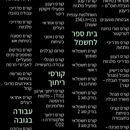
קורס רענון
קורס רענון
מפעיל מלגזה
קורס מדריכי
מפעילי זיקוקין
עבודה בגובה
דינור
השתלמות ענפית
בבנייה (156
קורס מדריכי
קורס אחראי
שעות)
מלגזות
רעלים
בית ספר
קורס ממונה
קורס נאמני
לחשמל
בטיחות אש
בטיחות
קורס בודקים
פורום קבלנים
קורס חשמלאי
מוסמכים פנים
מוסמך
מפעליים
קורס מנהלי
לאביזרי הרמה
עבודה בתעשייה
קורס חשמלאי
ראשי
קורסי
קורס מורשה
בטיחות
קורס חשמלאי
ריתוך
באירועים מרובי
מתח גבוה
קהל
קורס ריתוך ארגון
קורס חשמלאי
(TIG) – פלטות
קורס אחראי
בודק סוג 1
נירוסטה
רעלים
ואלומיניום
קורס חשמלאי
עבודה
בודק סוג 2
קורס ריתוך
בגובה
אלקטרודה ו-
קורס חשמלאי
CO2
בודק סוג 3
קורס עבודה