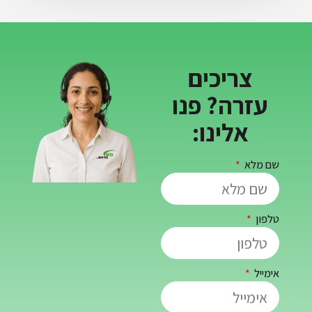
ריכים
ה? פנו
לינו: