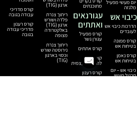
קורס בקרים
ארגון (TIG)
מתוכנתים
קורס מדריכי
עגורנאים
עבודה בגובה
ריתוך צנרת
פלדה ושורש
ואתתים
קורס רענון
ארגון (TIG)
מדריכי עבודה
באלקטרודה
קורס מפעיל
בגובה
מצופה
עגורן גשר
ריתוך צנרת
קורס אתתים
נירוסטה שורש
וכסוי בארגון
קורס עגורן
(TIG)
להעמסה עצמית
Open chaty
קורס רענון
מפעיל עגורן
קורס רענון
אתתים
חידוש תעודת
הסמכה למפעיל
עגורן / אתת