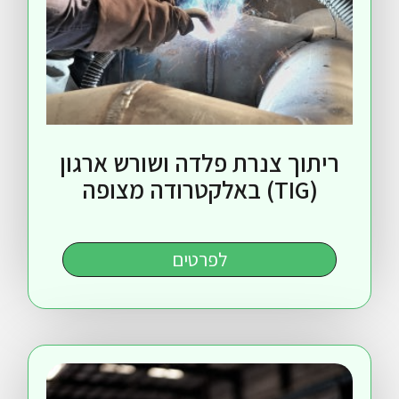
וך צנרת פלדה ושורש ארגון
ה
לפרטים