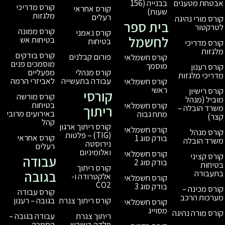
בבנייה (156
קורס מדריכי
קורס אחראי
שעות)
מלגזות
רעלים
בית ספר
קורס ממונה
קורס נאמני
לחשמל
בטיחות אש
בטיחות
קורס בודקים
פורום קבלנים
קורס חשמלאי
מוסמכים פנים
מוסמך
מפעליים
קורס מנהלי
לאביזרי הרמה
עבודה בתעשייה
קורס חשמלאי
ראשי
קורסי
קורס מורשה
בטיחות
קורס חשמלאי
ריתוך
באירועים מרובי
מתח גבוה
קהל
קורס ריתוך ארגון
קורס חשמלאי
(TIG) – פלטות
קורס אחראי
בודק סוג 1
נירוסטה
רעלים
ואלומיניום
קורס חשמלאי
עבודה
בודק סוג 2
קורס ריתוך
בגובה
אלקטרודה ו-
קורס חשמלאי
CO2
בודק סוג 3
קורס עבודה
בגובה – רענון
קורס ריתוך צנרת
קורס חשמלאי
מסוייג
עבודה בגובה –
ריתוך צנרת
הסמכה
פלדה בשורש