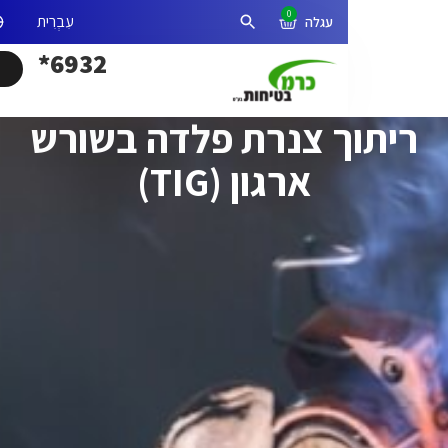
0
אזור אישי
פתיחת חיפוש
6932*
ך צנרת פלדה בשורש
ארגון (TIG)