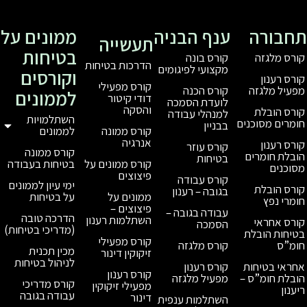
ענף הבניה
ממונים על
תעשייה
בטיחות
קורס בונה
הדרכות בטיחות
מקצועי לפיגומים
וקורסים
קורס מפעילי
קורס הכנה
לממונים
דודי קיטור
לועדת הסמכה
והסקה
למנהלי עבודה
השתלמויות
בבניין
לממונים
קורס ממונה
אנרגיה
קורס עוזר
קורס ממונה
בטיחות
בטיחות בעבודה
קורס ממונים על
פיצוצים
קורס עבודה
ימי עיון לממונים
בגובה – רענון
על בטיחות
ממונים על
פיצוצים –
עבודה בגובה –
הדרכה טובה
השתלמות רענון
הסמכה
(מדריכי בטיחות)
קורס מפעילי
קורס מלגזה
מכין תכנית
זיקוקין דינור
לניהול בטיחות
קורס רענון
קורס רענון
מפעיל מלגזה
קורס מדריכי
מפעילי זיקוקין
עבודה בגובה
דינור
השתלמות ענפית